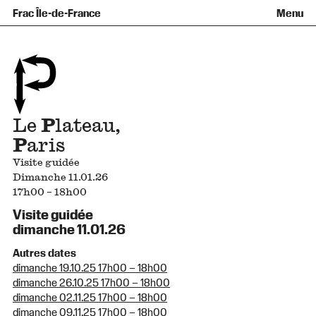
Équipe et gouvernance
Collection
Nouvelles acquisitions
Frac Île-de-France
Menu
Qu’est-ce qu’un Frac ?
Prêts d’œuvres
Informations pratiques
Venir au Frac
Familles et enfants
Diffusion hors les murs
Contact
Visites et ateliers
Ados et adultes
Groupes
Accessibilité
Espaces de pratique libre
+Aa-
Fr
En
Le
P
lateau,
P
aris
Visite guidée
Dimanche 11.01.26
17h00 – 18h00
Visite guidée
dimanche 11.01.26
Autres dates
dimanche 19.10.25 17h00 – 18h00
dimanche 26.10.25 17h00 – 18h00
dimanche 02.11.25 17h00 – 18h00
dimanche 09.11.25 17h00 – 18h00