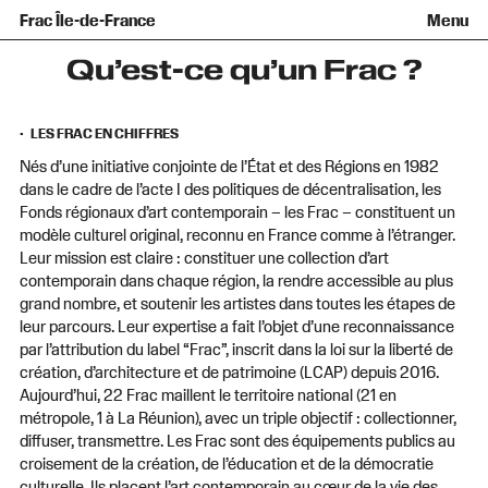
Équipe et gouvernance
Collection
Nouvelles acquisitions
Frac Île-de-France
Menu
Qu’est-ce qu’un Frac ?
Prêts d’œuvres
Informations pratiques
Venir au Frac
Familles et enfants
Diffusion hors les murs
Contact
Visites et ateliers
Ados et adultes
Qu’est-ce qu’un Frac ?
Groupes
Accessibilité
Espaces de pratique libre
LES FRAC EN CHIFFRES
+Aa-
Fr
En
Nés d’une initiative conjointe de l’État et des Régions en 1982
dans le cadre de l’acte I des politiques de décentralisation, les
Fonds régionaux d’art contemporain – les Frac – constituent un
modèle culturel original, reconnu en France comme à l’étranger.
Leur mission est claire : constituer une collection d’art
contemporain dans chaque région, la rendre accessible au plus
grand nombre, et soutenir les artistes dans toutes les étapes de
leur parcours. Leur expertise a fait l’objet d’une reconnaissance
par l’attribution du label “Frac”, inscrit dans la loi sur la liberté de
création, d’architecture et de patrimoine (LCAP) depuis 2016.
Aujourd’hui, 22 Frac maillent le territoire national (21 en
métropole, 1 à La Réunion), avec un triple objectif : collectionner,
diffuser, transmettre. Les Frac sont des équipements publics au
croisement de la création, de l’éducation et de la démocratie
culturelle. Ils placent l’art contemporain au cœur de la vie des