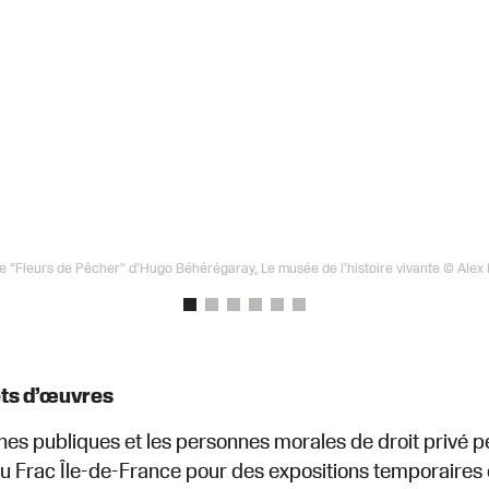
e “Fleurs de Pêcher” d’Hugo Béhérégaray, Le musée de l’histoire vivante © Alex
êts d’œuvres
es publiques et les personnes morales de droit privé 
du Frac Île-de-France pour des expositions temporaires e