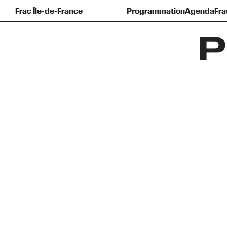
Frac Île-de-France
Programmation
Agenda
Fra
Prés
F
P