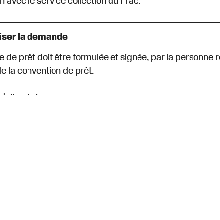
n avec le service collection du Frac.
iser la demande
de prêt doit être formulée et signée, par la personne r
de la convention de prêt.
doit préciser :
e l’organisme emprunteur ;
t l’adresse complète du lieu d’exposition ;
de l'exposition ;
e début et de fin de l'exposition ;
sis du projet ;