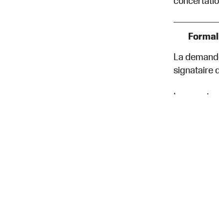
concertatio
Formal
La demande 
signataire 
Le courrier 
le nom d
le nom e
le titre 
la date d
le synop