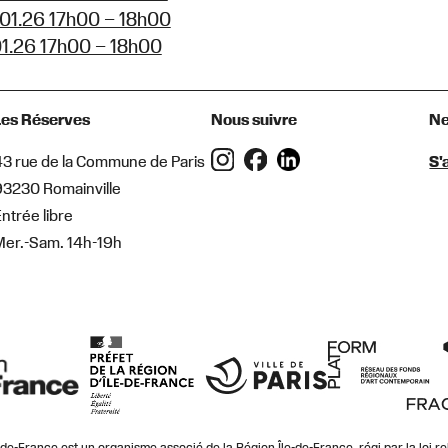
01.26 17h00 – 18h00
01.26 17h00 – 18h00
Les Réserves
Nous suivre
Ne
43 rue de la Commune de Paris
S'
93230 Romainville
ntrée libre
Mer.-Sam. 14h-19h
le-de-France est un organisme associé de la Région Île-de-France, régi par la loi re