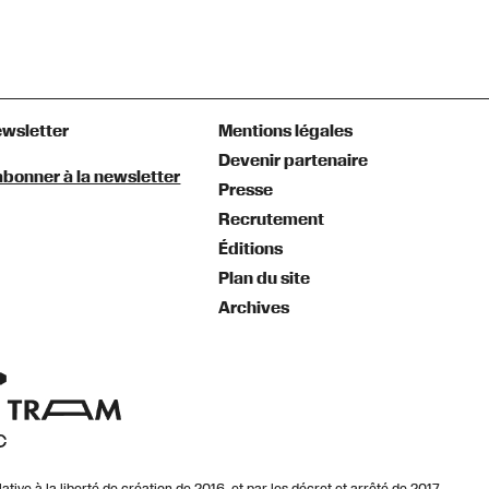
wsletter
Mentions légales
Devenir partenaire
abonner à la newsletter
Presse
Recrutement
Éditions
Plan du site
Archives
lative à la liberté de création de 2016, et par les décret et arrêté de 2017