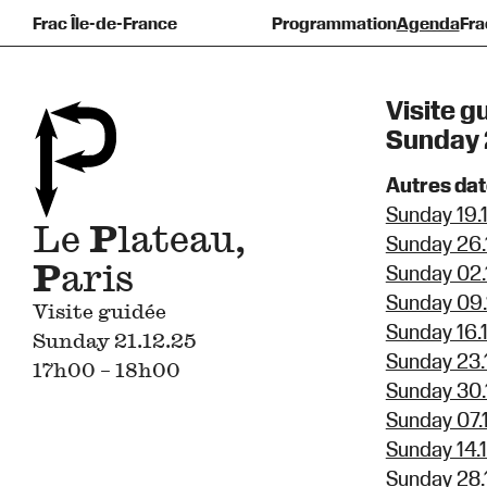
Frac Île-de-France
Programmation
Agenda
Fra
Pré
F
Visite g
Sunday 
Autres da
Sunday 19.
Le
P
lateau,
Sunday 26.
P
aris
Sunday 02.
Sunday 09.
Visite guidée
Sunday 16.
Sunday 21.12.25
Sunday 23.
17h00 – 18h00
Sunday 30.
Sunday 07.
Sunday 14.
Sunday 28.