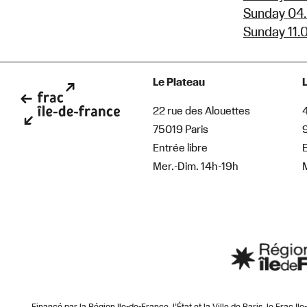
Sunday 04.
Sunday 11.
Le Plateau
22 rue des Alouettes
75019 Paris
Entrée libre
E
Mer.-Dim. 14h-19h
Financé par la Région Ile-de-France, l’État et la Ville de Paris, le Frac I