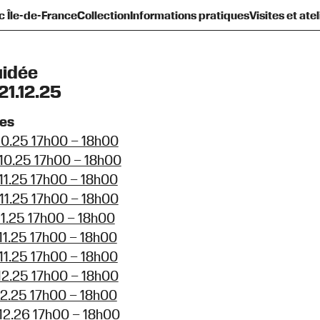
c Île-de-France
Collection
Informations pratiques
Visites et atel
sentation
amilles et enfants
Présentation
Toute la programmation
Nouvelles acquisitions
Histoire
Ados et adultes
Équipe et gouvernance
Venir au Frac
Le Plateau
Prêts d’œuvres
Groupes
Contact
Les Réserves
Espaces de pratique lib
Qu’est-ce qu’un Frac 
Diffusion hors les 
Hors les murs
uidée
21.12.25
tes
10.25 17h00 – 18h00
10.25 17h00 – 18h00
11.25 17h00 – 18h00
11.25 17h00 – 18h00
11.25 17h00 – 18h00
11.25 17h00 – 18h00
11.25 17h00 – 18h00
12.25 17h00 – 18h00
12.25 17h00 – 18h00
12.26 17h00 – 18h00