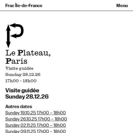
Équipe et gouvernance
Collection
Nouvelles acquisitions
Frac Île-de-France
Menu
Qu’est-ce qu’un Frac ?
Prêts d’œuvres
Informations pratiques
Venir au Frac
Familles et enfants
Diffusion hors les murs
Contact
Visites et ateliers
Ados et adultes
Groupes
Accessibilité
Espaces de pratique libre
+Aa-
Fr
En
Le
P
lateau,
P
aris
Visite guidée
Sunday 28.12.26
17h00 – 18h00
Visite guidée
Sunday 28.12.26
Autres dates
Sunday 19.10.25 17h00 – 18h00
Sunday 26.10.25 17h00 – 18h00
Sunday 02.11.25 17h00 – 18h00
Sunday 09.11.25 17h00 – 18h00