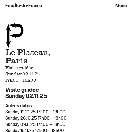
Équipe et gouvernance
Collection
Nouvelles acquisitions
Frac Île-de-France
Menu
Qu’est-ce qu’un Frac ?
Prêts d’œuvres
Informations pratiques
Venir au Frac
Familles et enfants
Diffusion hors les murs
Contact
Visites et ateliers
Ados et adultes
Groupes
Accessibilité
Espaces de pratique libre
+Aa-
Fr
En
Le
P
lateau,
P
aris
Visite guidée
Sunday 02.11.25
17h00 – 18h00
Visite guidée
Sunday 02.11.25
Autres dates
Sunday 19.10.25 17h00 – 18h00
Sunday 26.10.25 17h00 – 18h00
Sunday 09.11.25 17h00 – 18h00
Sunday 16.11.25 17h00 – 18h00