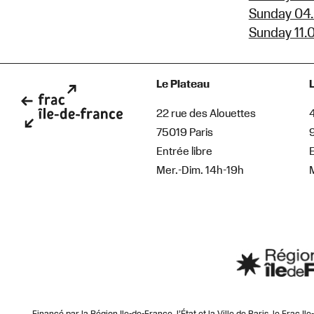
Sunday 04.
Sunday 11.
Le Plateau
22 rue des Alouettes
75019 Paris
Entrée libre
E
Mer.-Dim. 14h-19h
Financé par la Région Ile-de-France, l’État et la Ville de Paris, le Frac I