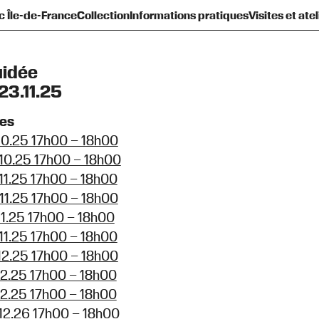
c Île-de-France
Collection
Informations pratiques
Visites et atel
sentation
amilles et enfants
Présentation
Toute la programmation
Nouvelles acquisitions
Histoire
Ados et adultes
Équipe et gouvernance
Venir au Frac
Le Plateau
Prêts d’œuvres
Groupes
Contact
Les Réserves
Espaces de pratique lib
Qu’est-ce qu’un Frac 
Diffusion hors les 
Hors les murs
uidée
23.11.25
tes
10.25 17h00 – 18h00
10.25 17h00 – 18h00
11.25 17h00 – 18h00
11.25 17h00 – 18h00
11.25 17h00 – 18h00
11.25 17h00 – 18h00
12.25 17h00 – 18h00
12.25 17h00 – 18h00
12.25 17h00 – 18h00
12.26 17h00 – 18h00