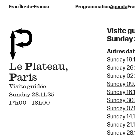
Frac Île-de-France
Programmation
Agenda
Fra
Pré
F
Visite g
Sunday 
Autres da
Sunday 19.
Le
P
lateau,
Sunday 26.
P
aris
Sunday 02.
Sunday 09.
Visite guidée
Sunday 16.
Sunday 23.11.25
Sunday 30.
17h00 – 18h00
Sunday 07.
Sunday 14.
Sunday 21.
Sunday 28.