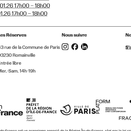
01.26 17h00 – 18h00
01.26 17h00 – 18h00
Les Réserves
Nous suivre
Ne
43 rue de la Commune de Paris
S'
93230 Romainville
ntrée libre
Mer.-Sam. 14h-19h
le-de-France est un organisme associé de la Région Île-de-France, régi par la loi re