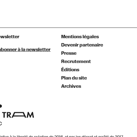
wsletter
Mentions légales
Devenir partenaire
abonner à la newsletter
Presse
Recrutement
Éditions
Plan du site
Archives
lative à la liberté de création de 2016, et par les décret et arrêté de 2017