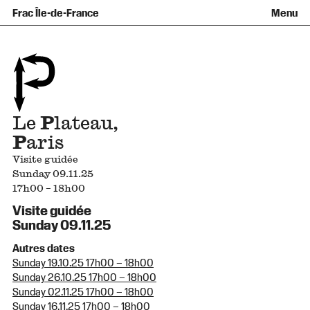
Équipe et gouvernance
Collection
Nouvelles acquisitions
Frac Île-de-France
Menu
Qu’est-ce qu’un Frac ?
Prêts d’œuvres
Informations pratiques
Venir au Frac
Familles et enfants
Diffusion hors les murs
Contact
Visites et ateliers
Ados et adultes
Groupes
Accessibilité
Espaces de pratique libre
+Aa-
Fr
En
Le
P
lateau,
P
aris
Visite guidée
Sunday 09.11.25
17h00 – 18h00
Visite guidée
Sunday 09.11.25
Autres dates
Sunday 19.10.25 17h00 – 18h00
Sunday 26.10.25 17h00 – 18h00
Sunday 02.11.25 17h00 – 18h00
Sunday 16.11.25 17h00 – 18h00