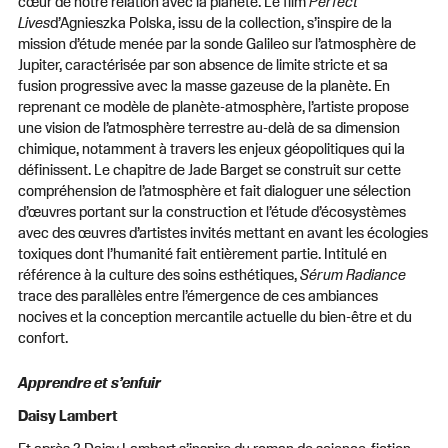
cœur de notre relation avec la planète. Le film
Perfect
Lives
d’Agnieszka Polska, issu de la collection, s’inspire de la
mission d’étude menée par la sonde Galileo sur l’atmosphère de
Jupiter, caractérisée par son absence de limite stricte et sa
fusion progressive avec la masse gazeuse de la planète. En
reprenant ce modèle de planète-atmosphère, l’artiste propose
une vision de l’atmosphère terrestre au-delà de sa dimension
chimique, notamment à travers les enjeux géopolitiques qui la
définissent. Le chapitre de Jade Barget se construit sur cette
compréhension de l’atmosphère et fait dialoguer une sélection
d’œuvres portant sur la construction et l’étude d’écosystèmes
avec des œuvres d’artistes invités mettant en avant les écologies
toxiques dont l’humanité fait entièrement partie. Intitulé en
référence à la culture des soins esthétiques,
Sérum Radiance
trace des parallèles entre l’émergence de ces ambiances
nocives et la conception mercantile actuelle du bien-être et du
confort.
Apprendre et s’enfuir
Daisy Lambert
Et après ? Daisy Lambert s’inspire du roman de science-fiction