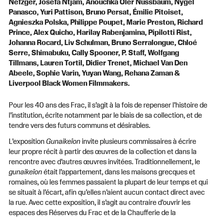
Nefzger, Josèfa Ntjam, Anouchka Oler Nussbaum, Nygel
Panasco, Yuri Pattison, Bruno Persat, Émilie Pitoiset,
Agnieszka Polska, Philippe Poupet, Marie Preston, Richard
Prince, Alex Quicho, Harilay Rabenjamina, Pipilotti Rist,
Johanna Rocard, Liv Schulman, Bruno Serralongue, Chloé
Serre, Shimabuku, Cally Spooner, P. Staff, Wolfgang
Tillmans, Lauren Tortil, Didier Trenet, Michael Van Den
Abeele, Sophie Varin, Yuyan Wang, Rehana Zaman &
Liverpool Black Women Filmmakers.
Pour les 40 ans des Frac, il s’agit à la fois de repenser l’histoire de
l’institution, écrite notamment par le biais de sa collection, et de
tendre vers des futurs communs et désirables.
L’exposition
Gunaikeîon
invite plusieurs commissaires à écrire
leur propre récit à partir des œuvres de la collection et dans la
rencontre avec d’autres œuvres invitées. Traditionnellement, le
gunaikeîon
était l’appartement, dans les maisons grecques et
romaines, où les femmes passaient la plupart de leur temps et qui
se situait à l’écart, afin qu’elles n’aient aucun contact direct avec
la rue. Avec cette exposition, il s’agit au contraire d’ouvrir les
espaces des Réserves du Frac et de la Chaufferie de la