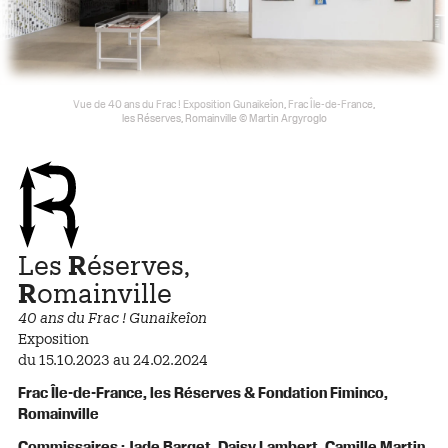
Vue de 40 ans du Frac ! Exposition Gunaikeîon, Frac Île-de-France,
les Réserves, Romainville © Martin Argyroglo
Les
R
éserves,
R
omainville
40 ans du Frac ! Gunaikeîon
Exposition
du 15.10.2023 au 24.02.2024
Frac Île-de-France, les Réserves & Fondation Fiminco,
Romainville
Commissaires : Jade Barget, Daisy Lambert, Camille Martin,