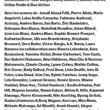
Céline Poulin & Elsa Vettier
Avec les œuvres de : Ismaïl Alaoui Fdili, Pierre Allain, Marie
Angeletti, Luisa Ardila Camacho, Fabienne Audéoud,
Azzeazy, Andrés Baron, Eva Barto, Éric Baudelaire,
Safouane Ben Slama, Abdelhak Benallou, Adam Bilardi,
Jean-Luc Blanc, Andrea Blum, Sophie Bonnet-Pourpet,
Katharina Bosse, Ulla von Brandenburg, Stéphanie
Brossard, Dora Budor, Victor Burgin, A.K. Burns, Laura
Burucoa (en collaboration avec Shveta Lebonheur, Sara
Bouazzaoui, Yasmine Kicha), Bruno Carbonnet, Tom Cazin,
Ève Gabriel Chabanon, Nina Childress, Rina Cho & Nozomu
Matsumoto, Claude Closky, Lynne Cohen, Mathis Collins,
Éric Corne, Bady Dalloul, Fred Deux, Livia Deville, Inès Di
Folco, Lana Duval, Xiao Fan, Sylvie Fanchon, Jenny Gage,
Lola Gonzàlez, Laurent Grasso, Renée Green, Wiame
Haddad, Shuo Hao, Tirdad Hashemi / Soufia Erfanian, Pati
Hill, Mayssa Jaoudat, Nanna Kaiser, Atiéna R. Kilfa, Kapwani
Kiwanga, Pierre Klossowski, Nile Koetting, Byong Jin Koh,
Sasha Litvintseva & Beny Wagner, Ken Lum, Mira Mann,
Mélanie Matranga, Ad Minoliti, Arash Nassiri, Jürgen