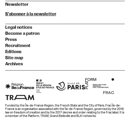
Newsletter
S'abonner à la newsletter
Legal notices
Become a patron
Press
Recruitment
Editions
Site map
Archives
Funded by the Île-de-France Region, the French State and the City of Paris, Frac Île-de-
France is an organisation associated with the Île-de-France Region, governed by the 2016
law on freedom of creation and by the 2017 decree and order relating to the Frac label. It is
a member of the Platform, TRAM, Grand Belleville and BLA! networks.