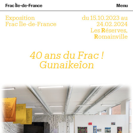
Team and governance
Collection
Recent acquisitions
Frac Île-de-France
Menu
What is a Frac ?
Loans of works
Access
Getting here
Families and children
Offsite broadcast
Contact
Tours and workshops
Teens and adults
Exposition
du 15.10.2023 au
Groups
Accessibility
Frac Île-de-France
24.02.2024
Les
R
éserves,
The open practice space
R
omainville
+Aa-
Fr
En
40 ans du Frac !
Gunaikeîon