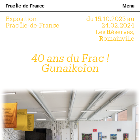
Équipe et gouvernance
Collection
Nouvelles acquisitions
Frac Île-de-France
Menu
Qu’est-ce qu’un Frac ?
Prêts d’œuvres
Informations pratiques
Venir au Frac
Familles et enfants
Diffusion hors les murs
Contact
Visites et ateliers
Ados et adultes
Exposition
du 15.10.2023 au
Groupes
Accessibilité
Frac Île-de-France
24.02.2024
Les
R
éserves,
Espaces de pratique libre
R
omainville
+Aa-
Fr
En
40 ans du Frac !
Gunaikeîon