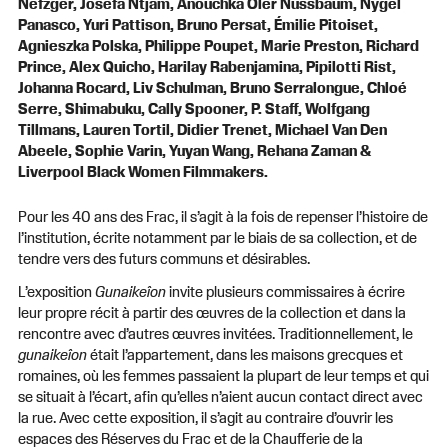
Nefzger, Josèfa Ntjam, Anouchka Oler Nussbaum, Nygel
Panasco, Yuri Pattison, Bruno Persat, Émilie Pitoiset,
Agnieszka Polska, Philippe Poupet, Marie Preston, Richard
Prince, Alex Quicho, Harilay Rabenjamina, Pipilotti Rist,
Johanna Rocard, Liv Schulman, Bruno Serralongue, Chloé
Serre, Shimabuku, Cally Spooner, P. Staff, Wolfgang
Tillmans, Lauren Tortil, Didier Trenet, Michael Van Den
Abeele, Sophie Varin, Yuyan Wang, Rehana Zaman &
Liverpool Black Women Filmmakers.
Pour les 40 ans des Frac, il s’agit à la fois de repenser l’histoire de
l’institution, écrite notamment par le biais de sa collection, et de
tendre vers des futurs communs et désirables.
L’exposition
Gunaikeîon
invite plusieurs commissaires à écrire
leur propre récit à partir des œuvres de la collection et dans la
rencontre avec d’autres œuvres invitées. Traditionnellement, le
gunaikeîon
était l’appartement, dans les maisons grecques et
romaines, où les femmes passaient la plupart de leur temps et qui
se situait à l’écart, afin qu’elles n’aient aucun contact direct avec
la rue. Avec cette exposition, il s’agit au contraire d’ouvrir les
espaces des Réserves du Frac et de la Chaufferie de la