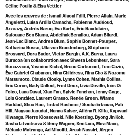
Céline Poulin & Elsa Vettier
Avec les œuvres de : Ismaïl Alaoui Fdili, Pierre Allain, Marie
Angeletti, Luisa Ardila Camacho, Fabienne Audéoud,
Azzeazy, Andrés Baron, Eva Barto, Éric Baudelaire,
Safouane Ben Slama, Abdelhak Benallou, Adam Bilardi,
Jean-Luc Blanc, Andrea Blum, Sophie Bonnet-Pourpet,
Katharina Bosse, Ulla von Brandenburg, Stéphanie
Brossard, Dora Budor, Victor Burgin, A.K. Burns, Laura
Burucoa (en collaboration avec Shveta Lebonheur, Sara
Bouazzaoui, Yasmine Kicha), Bruno Carbonnet, Tom Cazin,
Ève Gabriel Chabanon, Nina Childress, Rina Cho & Nozomu
Matsumoto, Claude Closky, Lynne Cohen, Mathis Collins,
Éric Corne, Bady Dalloul, Fred Deux, Livia Deville, Inès Di
Folco, Lana Duval, Xiao Fan, Sylvie Fanchon, Jenny Gage,
Lola Gonzàlez, Laurent Grasso, Renée Green, Wiame
Haddad, Shuo Hao, Tirdad Hashemi / Soufia Erfanian, Pati
Hill, Mayssa Jaoudat, Nanna Kaiser, Atiéna R. Kilfa, Kapwani
Kiwanga, Pierre Klossowski, Nile Koetting, Byong Jin Koh,
Sasha Litvintseva & Beny Wagner, Ken Lum, Mira Mann,
Mélanie Matranga, Ad Minoliti, Arash Nassiri, Jürgen