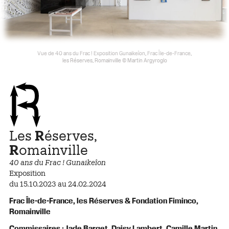
Vue de 40 ans du Frac ! Exposition Gunaikeîon, Frac Île-de-France,
les Réserves, Romainville © Martin Argyroglo
Les
R
éserves,
R
omainville
40 ans du Frac ! Gunaikeîon
Exposition
du 15.10.2023 au 24.02.2024
Frac Île-de-France, les Réserves & Fondation Fiminco,
Romainville
Commissaires : Jade Barget, Daisy Lambert, Camille Martin,