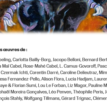
s œuvres de :
abeling, Carlotta Bailly-Borg, Jacopo Belloni, Bernard Ber
a Maï Cabel, Rose-Mahé Cabel, L. Camus-Govoroff, Pasca
a Czermak Ichti, Corentin Darré, Caroline Delieutraz, Mi
esa Fernandez-Pello, Alison Flora, Lucia Hadjam, Laure
ye & Florian Sumi, Lou Le Forban, Liz Magor, Pauline Ma
phaël Moreira Gonçalves, Léo Penven, Théophile Peris, 
nçois Stahly, Wolfgang Tillmans, Gérard Trignac, Cléme