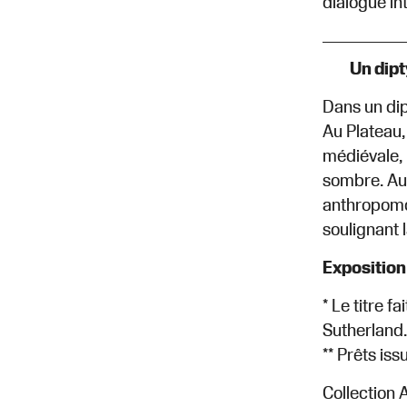
dialogue in
Un dipt
Dans un dip
Au Plateau,
médiévale,
sombre. Aux
anthropomor
soulignant 
Exposition
* Le titre 
Sutherland.
** Prêts is
Collection