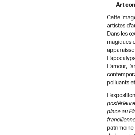
Art co
Cette image
artistes d’
Dans les œu
magiques ou
apparaissen
L’apocalyps
L’amour, l’
contemporai
polluants e
L’expositio
postérieure
place au Pl
francilienn
patrimoine 