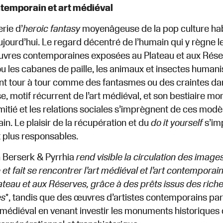
ntemporain et art médiéval
rie d’
heroic fantasy
moyenâgeuse de la pop culture hab
aujourd’hui. Le regard décentré de l’humain qui y règne l
vres contemporaines exposées au Plateau et aux Réserve
 les cabanes de paille, les animaux et insectes humani
t tour à tour comme des fantasmes ou des craintes da
e, motif récurrent de l’art médiéval, et son bestiaire mo
amitié et les relations sociales s’imprègnent de ces mod
n. Le plaisir de la récupération et du
do it yourself
s’im
t plus responsables.
n Berserk & Pyrrhia
rend visible la circulation des image
 et fait se rencontrer l’art médiéval et l’art contempor
ateau et aux Réserves, grâce à des prêts issus des riche
es
*, tandis que des œuvres d’artistes contemporains part
médiéval en venant investir les monuments historiques d