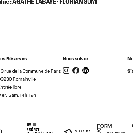
hie : AGATHE LABAYE • FLORIAN SUMI
Les Réserves
Nous suivre
Ne
43 rue de la Commune de Paris
S'
93230 Romainville
ntrée libre
Mer.-Sam. 14h-19h