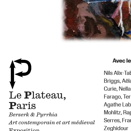
Avec le
Nils Alix-T
Briggs, Aël
Curie, Neïl
Le
P
lateau,
Farago, Ter
P
aris
Agathe Laba
Mohlitz, Ra
Berserk & Pyrrhia
Serres, Fra
Art contemporain et art médieval
Zeghidour
Exposition