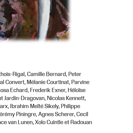
thois-Rigal, Camille Bernard, Peter
l Convert, Mélanie Courtinat, Parvine
mosa Echard, Frederik Exner, Héloïse
nt Jardin-Dragovan, Nicolas Kennett,
rx, Ibrahim Meïté Sikely, Philippe
Jérémy Piningre, Agnes Scherer, Cecil
nce van Lunen, Xolo Cuintle et Radouan