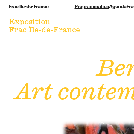
Frac Île-de-France
Programmation
Agenda
Fra
Pré
F
Exposition
Frac Île-de-France
Ber
Art contem