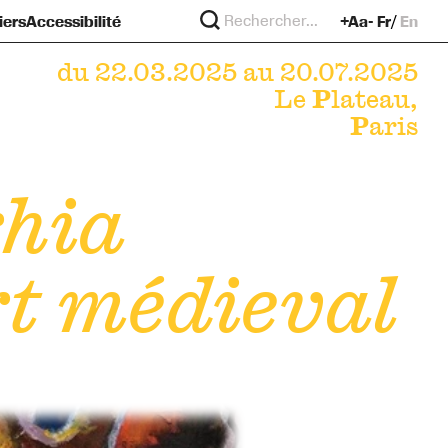
iers
Accessibilité
+Aa-
Fr
En
re
?
murs
du 22.03.2025 au 20.07.2025
Le
P
lateau,
P
aris
rhia
rt médieval