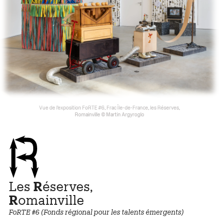
Vue de l’exposition FoRTE #6, Frac Île-de-France, les Réserves,
Romainville © Martin Argyroglo
Les
R
éserves,
R
omainville
FoRTE #6 (Fonds régional pour les talents émergents)