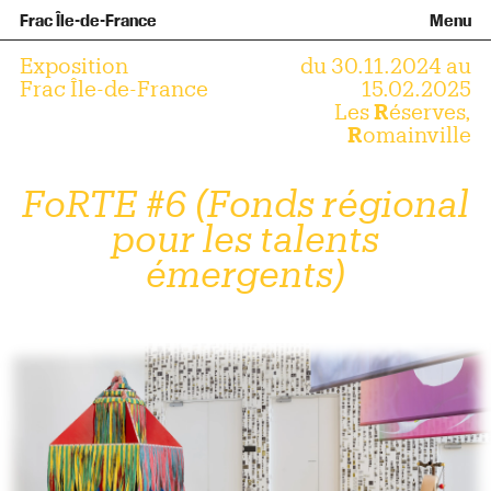
Team and governance
Collection
Recent acquisitions
Frac Île-de-France
Menu
What is a Frac ?
Loans of works
Access
Getting here
Families and children
Offsite broadcast
Contact
Tours and workshops
Teens and adults
Exposition
du 30.11.2024 au
Groups
Accessibility
Frac Île-de-France
15.02.2025
Les
R
éserves,
The open practice space
R
omainville
+Aa-
Fr
En
FoRTE #6 (Fonds régional
pour les talents
émergents)