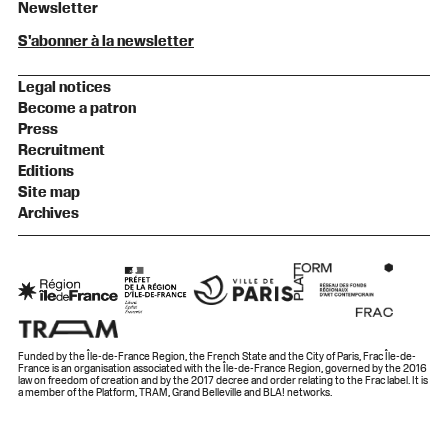
Newsletter
S'abonner à la newsletter
Legal notices
Become a patron
Press
Recruitment
Editions
Site map
Archives
Funded by the Île-de-France Region, the French State and the City of Paris, Frac Île-de-
France is an organisation associated with the Île-de-France Region, governed by the 2016
law on freedom of creation and by the 2017 decree and order relating to the Frac label. It is
a member of the Platform, TRAM, Grand Belleville and BLA! networks.