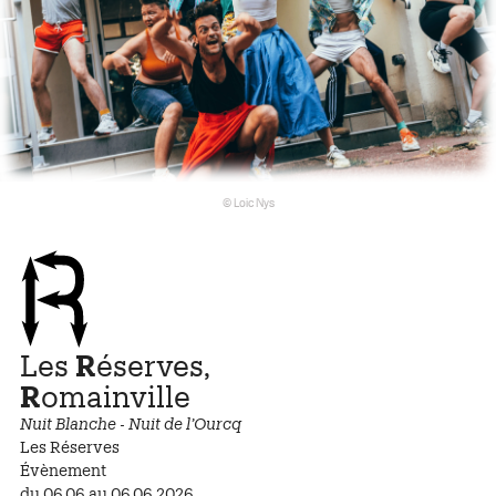
© Loic Nys
Les
R
éserves,
R
omainville
Nuit Blanche - Nuit de l’Ourcq
Les Réserves
Évènement
du 06.06 au 06.06.2026