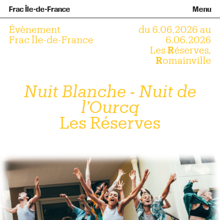
Équipe et gouvernance
Collection
Nouvelles acquisitions
Frac Île-de-France
Menu
Qu’est-ce qu’un Frac ?
Prêts d’œuvres
Informations pratiques
Venir au Frac
Familles et enfants
Diffusion hors les murs
Contact
Visites et ateliers
Ados et adultes
Évènement
du 6.06.2026 au
Groupes
Accessibilité
Frac Île-de-France
6.06.2026
Les
R
éserves,
Espaces de pratique libre
R
omainville
+Aa-
Fr
En
Nuit Blanche - Nuit de
l’Ourcq
Les Réserves