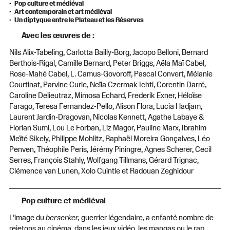
Pop culture et médiéval
Art contemporain et art médiéval
Un diptyque entre le Plateau et les Réserves
Avec les œuvres de :
Nils Alix-Tabeling, Carlotta Bailly-Borg, Jacopo Belloni, Bernard
Berthois-Rigal, Camille Bernard, Peter Briggs, Aëla Maï Cabel,
Rose-Mahé Cabel, L. Camus-Govoroff, Pascal Convert, Mélanie
Courtinat, Parvine Curie, Neïla Czermak Ichti, Corentin Darré,
Caroline Delieutraz, Mimosa Echard, Frederik Exner, Héloïse
Farago, Teresa Fernandez-Pello, Alison Flora, Lucia Hadjam,
Laurent Jardin-Dragovan, Nicolas Kennett, Agathe Labaye &
Florian Sumi, Lou Le Forban, Liz Magor, Pauline Marx, Ibrahim
Meïté Sikely, Philippe Mohlitz, Raphaël Moreira Gonçalves, Léo
Penven, Théophile Peris, Jérémy Piningre, Agnes Scherer, Cecil
Serres, François Stahly, Wolfgang Tillmans, Gérard Trignac,
Clémence van Lunen, Xolo Cuintle et Radouan Zeghidour
Pop culture et médiéval
L’image du
berserker,
guerrier légendaire, a enfanté nombre de
rejetons au cinéma, dans les jeux vidéo, les mangas ou le rap.