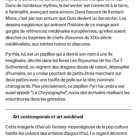
Dans de nombreux mythes, le
berserker
est connecté à la terre,
à l’animalité, avançant sans armure. Dans l’oeuvre de Kentarō
Miura, c’est par son armure que Guts devient un
berserker.
Les
dessins magistraux qui animent l’histoire de ce manga sont
gorgés de références médiévales européennes, qu’elles soient
directes ou inspirées de chefs-d’oeuvres du XIXe siècle
médiévaliste, aux teintes noires et obscures.
Pyrrhia, lui, est un papillon qui a donné son nom à une île
imaginaire, décrite dans les livres
Les Royaumes de feu (
Tui T.
Sutherland), où règnent des dragons doués de raison, dépeuplée
d’humains, on y croise pourtant de petits êtres marchant sur
deux pattes avec une touffe de poils sur la tête, nommés
charognards. Plus précisément, ce papillon
Pyrrhia umbra
est
aussi appelé “La Chrysographe”, noms des écrivains réalisant les
enluminures dans les grimoires.
Art contemporain et art médiéval
Cette imagerie d’
heroic fantasy
moyenâgeuse de la pop culture
habite les univers des artistes d’aujourd’hui. Le regard décentré