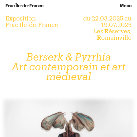
Équipe et gouvernance
Collection
Nouvelles acquisitions
Frac Île-de-France
Menu
Qu’est-ce qu’un Frac ?
Prêts d’œuvres
Informations pratiques
Venir au Frac
Familles et enfants
Diffusion hors les murs
Contact
Visites et ateliers
Ados et adultes
Exposition
du 22.03.2025 au
Groupes
Accessibilité
Frac Île-de-France
19.07.2025
Les
R
éserves,
Espaces de pratique libre
R
omainville
+Aa-
Fr
En
Berserk & Pyrrhia
Art contemporain et art
médieval