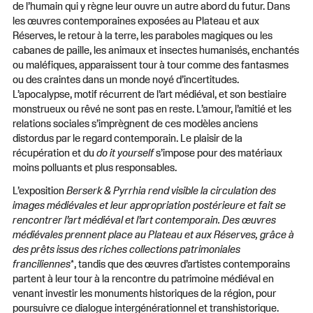
de l’humain qui y règne leur ouvre un autre abord du futur. Dans
les œuvres contemporaines exposées au Plateau et aux
Réserves, le retour à la terre, les paraboles magiques ou les
cabanes de paille, les animaux et insectes humanisés, enchantés
ou maléfiques, apparaissent tour à tour comme des fantasmes
ou des craintes dans un monde noyé d’incertitudes.
L’apocalypse, motif récurrent de l’art médiéval, et son bestiaire
monstrueux ou rêvé ne sont pas en reste. L’amour, l’amitié et les
relations sociales s’imprègnent de ces modèles anciens
distordus par le regard contemporain. Le plaisir de la
récupération et du
do it yourself
s’impose pour des matériaux
moins polluants et plus responsables.
L’exposition
Berserk & Pyrrhia rend visible la circulation des
images médiévales et leur appropriation postérieure et fait se
rencontrer l’art médiéval et l’art contemporain. Des œuvres
médiévales prennent place au Plateau et aux Réserves, grâce à
des prêts issus des riches collections patrimoniales
franciliennes
*, tandis que des œuvres d’artistes contemporains
partent à leur tour à la rencontre du patrimoine médiéval en
venant investir les monuments historiques de la région, pour
poursuivre ce dialogue intergénérationnel et transhistorique.