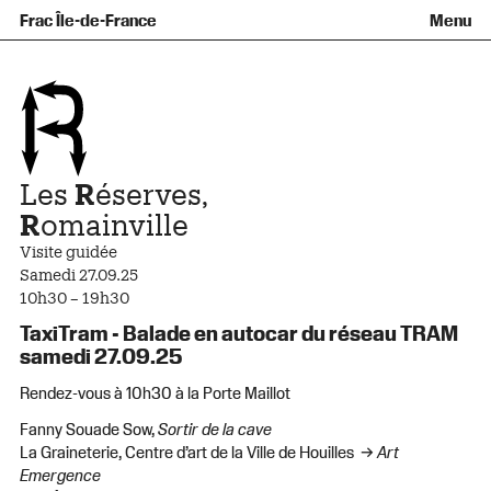
Équipe et gouvernance
Collection
Nouvelles acquisitions
Frac Île-de-France
Menu
Qu’est-ce qu’un Frac ?
Prêts d’œuvres
Informations pratiques
Venir au Frac
Familles et enfants
Diffusion hors les murs
Contact
Visites et ateliers
Ados et adultes
Groupes
Accessibilité
Espaces de pratique libre
+Aa-
Fr
En
Les
R
éserves,
R
omainville
Visite guidée
Samedi 27.09.25
10h30 – 19h30
TaxiTram - Balade en autocar du réseau TRAM
samedi 27.09.25
Rendez-vous à 10h30 à la Porte Maillot
Fanny Souade Sow,
Sortir de la cave
La Graineterie, Centre d’art de la Ville de Houilles →
Art
Emergence