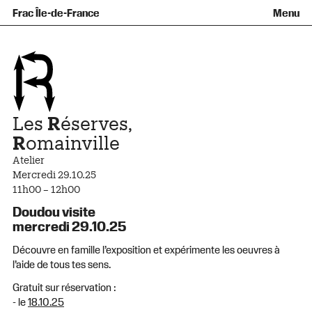
Équipe et gouvernance
Collection
Nouvelles acquisitions
Frac Île-de-France
Menu
Qu’est-ce qu’un Frac ?
Prêts d’œuvres
Informations pratiques
Venir au Frac
Familles et enfants
Diffusion hors les murs
Contact
Visites et ateliers
Ados et adultes
Groupes
Accessibilité
Espaces de pratique libre
+Aa-
Fr
En
Les
R
éserves,
R
omainville
Atelier
Mercredi 29.10.25
11h00 – 12h00
Doudou visite
mercredi 29.10.25
Découvre en famille l’exposition et expérimente les oeuvres à
l’aide de tous tes sens.
Gratuit sur réservation :
- le
18.10.25