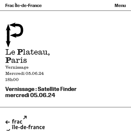
Équipe et gouvernance
Collection
Nouvelles acquisitions
Frac Île-de-France
Menu
Qu’est-ce qu’un Frac ?
Prêts d’œuvres
Informations pratiques
Venir au Frac
Familles et enfants
Diffusion hors les murs
Contact
Visites et ateliers
Ados et adultes
Groupes
Accessibilité
Espaces de pratique libre
+Aa-
Fr
En
Le
P
lateau,
P
aris
Vernissage
Mercredi 05.06.24
18h00
Vernissage : Satellite Finder
mercredi 05.06.24