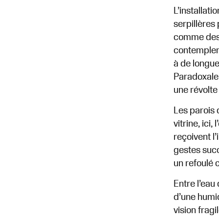
L’installat
serpillères
comme des 
contempler 
à de longue
Paradoxalem
une révolte
Les parois d
vitrine, ici
reçoivent l
gestes succ
un refoulé co
Entre l’eau
d’une humid
vision frag