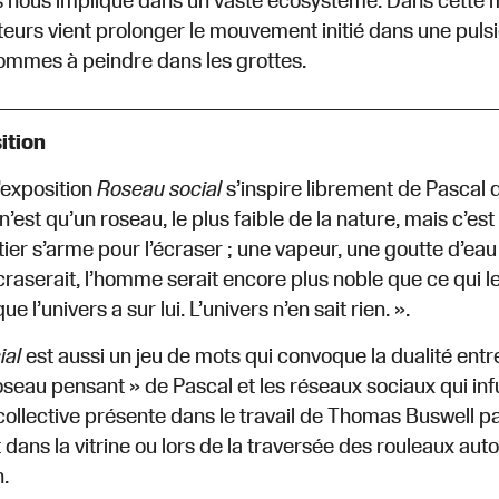
ns nous implique dans un vaste écosystème. Dans cette
eurs vient prolonger le mouvement initié dans une pulsi
ommes à peindre dans les grottes.
ition
l’exposition
Roseau social
s’inspire librement de Pascal 
’est qu’un roseau, le plus faible de la nature, mais c’est
tier s’arme pour l’écraser ; une vapeur, une goutte d’eau
écraserait, l’homme serait encore plus noble que ce qui le 
ue l’univers a sur lui. L’univers n’en sait rien. ».
ial
est aussi un jeu de mots qui convoque la dualité entre 
roseau pensant » de Pascal et les réseaux sociaux qui infu
ollective présente dans le travail de Thomas Buswell par l
ans la vitrine ou lors de la traversée des rouleaux auto
.