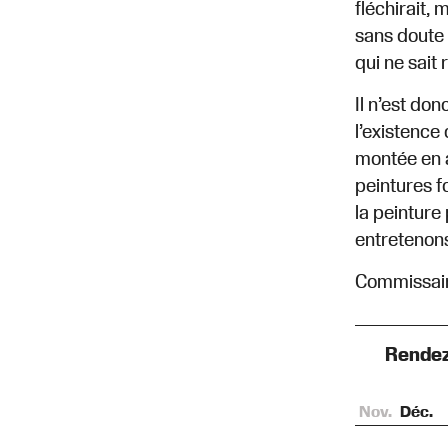
fléchirait, 
sans doute 
qui ne sait
Il n’est do
l’existence
montée en a
peintures f
la peinture
entretenons
Commissaire
Rendez
Nov.
Déc.