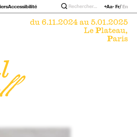
iers
Accessibilité
+Aa-
Fr
En
re
?
murs
du 6.11.2024 au 5.01.2025
Le
P
lateau,
P
aris
l
ll