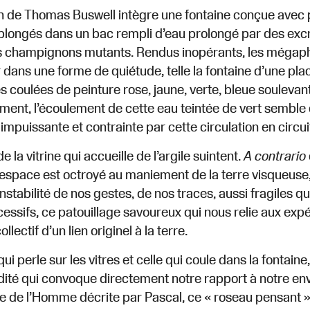
ion de Thomas Buswell intègre une fontaine conçue avec 
 plongés dans un bac rempli d’eau prolongé par des exc
champignons mutants. Rendus inopérants, les mégaphon
dans une forme de quiétude, telle la fontaine d’une place
s coulées de peinture rose, jaune, verte, bleue soulevant
ent, l’écoulement de cette eau teintée de vert semble c
 impuissante et contrainte par cette circulation en circui
e la vitrine qui accueille de l’argile suintent.
A contrario
, l’espace est octroyé au maniement de la terre visqueuse,
’instabilité de nos gestes, de nos traces, aussi fragiles
essifs, ce patouillage savoureux qui nous relie aux expé
llectif d’un lien originel à la terre.
 qui perle sur les vitres et celle qui coule dans la fonta
ité qui convoque directement notre rapport à notre env
ile de l’Homme décrite par Pascal, ce « roseau pensant » 