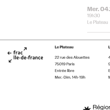
Mer. 06.
Mer. 04.
18h00 – 2
19h30
Le Plateau
Le Plateau
Le Plateau
22 rue des Alouettes
75019 Paris
Entrée libre
E
Mer.-Dim. 14h-19h