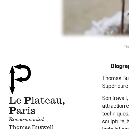
Th
Biograp
Thomas Buswe
Supérieure
Le
P
lateau,
Son travail
attraction 
P
aris
techniques,
Roseau social
sculpture, à
Thomas Buswell