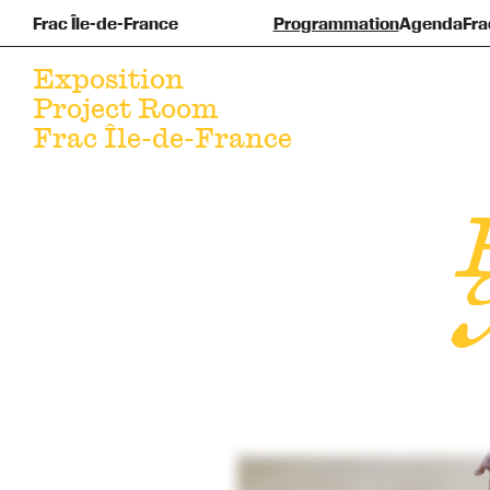
Frac Île-de-France
Programmation
Agenda
Fra
Pré
F
Exposition
Project Room
Frac Île-de-France
T