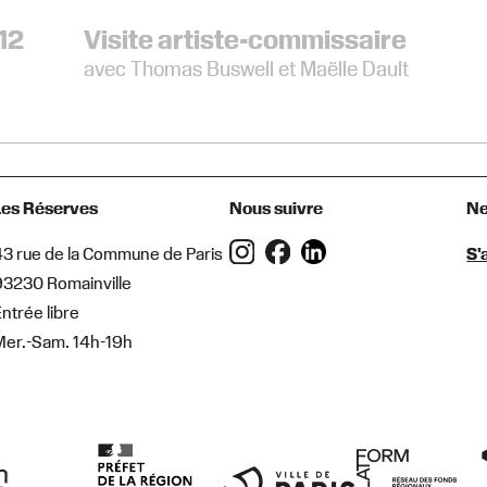
11
12
Vernissage : Roseau Social
Visite artiste-commissaire
1h00
avec Thomas Buswell et Maëlle Dault
Les Réserves
Nous suivre
Ne
43 rue de la Commune de Paris
S'
93230 Romainville
ntrée libre
Mer.-Sam. 14h-19h