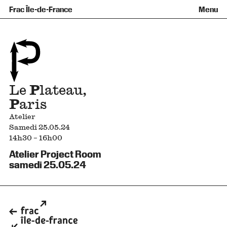
Équipe et gouvernance
Collection
Nouvelles acquisitions
Frac Île-de-France
Menu
Qu’est-ce qu’un Frac ?
Prêts d’œuvres
Informations pratiques
Venir au Frac
Familles et enfants
Diffusion hors les murs
Contact
Visites et ateliers
Ados et adultes
Groupes
Accessibilité
Espaces de pratique libre
+Aa-
Fr
En
Le
P
lateau,
P
aris
Atelier
Samedi 25.05.24
14h30 – 16h00
Atelier Project Room
samedi 25.05.24