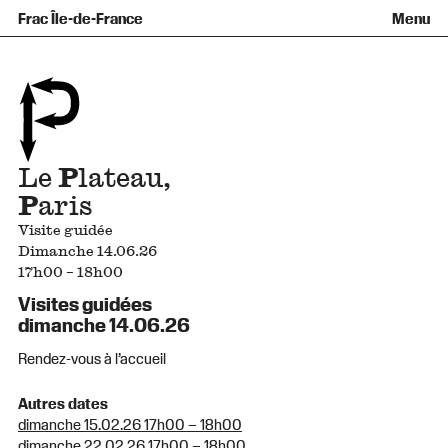
Équipe et gouvernance
Collection
Nouvelles acquisitions
Frac Île-de-France
Menu
Qu’est-ce qu’un Frac ?
Prêts d’œuvres
Informations pratiques
Venir au Frac
Familles et enfants
Diffusion hors les murs
Contact
Visites et ateliers
Ados et adultes
Groupes
Accessibilité
Espaces de pratique libre
+Aa-
Fr
En
Le
P
lateau,
P
aris
Visite guidée
Dimanche 14.06.26
17h00 – 18h00
Visites guidées
dimanche 14.06.26
Rendez-vous à l’accueil
Autres dates
dimanche 15.02.26 17h00 – 18h00
dimanche 22.02.26 17h00 – 18h00