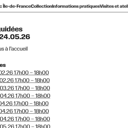
c Île-de-France
Collection
Informations pratiques
Visites et atel
sentation
amilles et enfants
Présentation
Toute la programmation
Nouvelles acquisitions
Histoire
Ados et adultes
Équipe et gouvernance
Venir au Frac
Le Plateau
Prêts d’œuvres
Groupes
Contact
Les Réserves
Espaces de pratique lib
Qu’est-ce qu’un Frac 
Diffusion hors les 
Hors les murs
guidées
24.05.26
 à l’accueil
tes
02.26 17h00 – 18h00
02.26 17h00 – 18h00
03.26 17h00 – 18h00
04.26 17h00 – 18h00
04.26 17h00 – 18h00
04.26 17h00 – 18h00
04.26 17h00 – 18h00
05.26 17h00 – 18h00