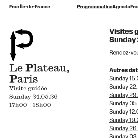
Frac Île-de-France
Programmation
Agenda
Fra
Pré
F
Visites 
Sunday 
Rendez-vous
Le
P
lateau,
Autres da
P
aris
Sunday 15.
Sunday 22.
Visite guidée
Sunday 29.
Sunday 24.05.26
Sunday 05.
17h00 – 18h00
Sunday 12.
Sunday 19.
Sunday 26.
Sunday 03.