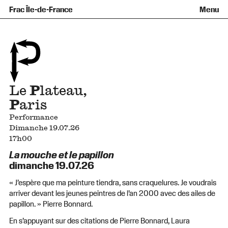
Équipe et gouvernance
Collection
Nouvelles acquisitions
Frac Île-de-France
Menu
Qu’est-ce qu’un Frac ?
Prêts d’œuvres
Informations pratiques
Venir au Frac
Familles et enfants
Diffusion hors les murs
Contact
Visites et ateliers
Ados et adultes
Groupes
Accessibilité
Espaces de pratique libre
+Aa-
Fr
En
Le
P
lateau,
P
aris
Performance
Dimanche 19.07.26
17h00
La mouche et le papillon
dimanche 19.07.26
« J’espère que ma peinture tiendra, sans craquelures. Je voudrais
arriver devant les jeunes peintres de l’an 2000 avec des ailes de
papillon. » Pierre Bonnard.
En s’appuyant sur des citations de Pierre Bonnard, Laura