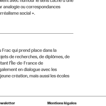
voilent avec humour le sens caché d’une
 par analogie ou correspondances
rréalisme social ».
u Frac qui prend place dans la
projets de recherches, de diplômes, de
tant l’Île-de-France de
également en dialogue avec les
 jeune création, mais aussi les écoles
wsletter
Mentions légales