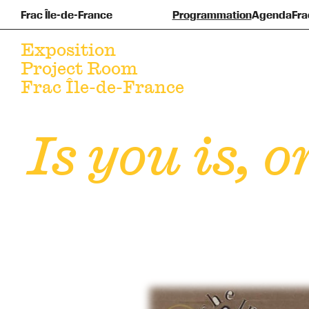
Frac Île-de-France
Programmation
Agenda
Fra
Pré
F
Exposition
Project Room
Frac Île-de-France
Is you is, 