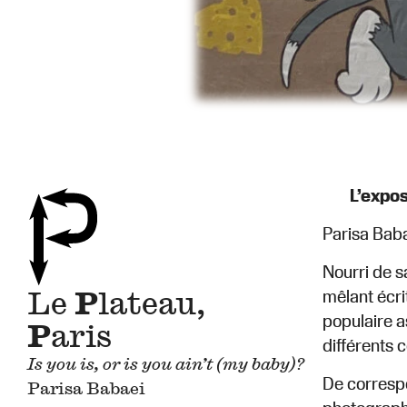
L’expos
Parisa Babae
Nourri de s
Le
P
lateau,
mêlant écri
populaire a
P
aris
différents 
Is you is, or is you ain’t (my baby)?
De correspo
Parisa Babaei