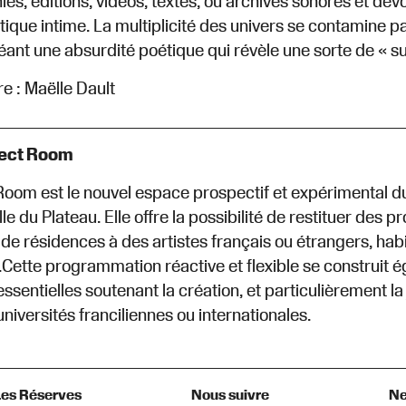
es, éditions, vidéos, textes, ou archives sonores et dé
litique intime. La multiplicité des univers se contamine
réant une absurdité poétique qui révèle une sorte de « su
 : Maëlle Dault
ject Room
Room est le nouvel espace prospectif et expérimental d
le du Plateau. Elle offre la possibilité de restituer des 
de résidences à des artistes français ou étrangers, habi
Cette programmation réactive et flexible se construit 
essentielles soutenant la création, et particulièrement la
 universités franciliennes ou internationales.
Les Réserves
Nous suivre
Ne