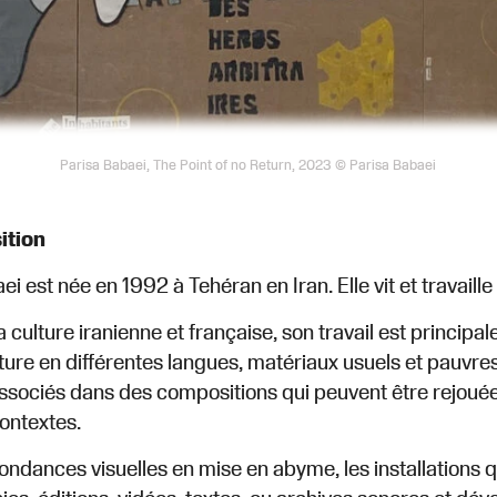
Parisa Babaei, The Point of no Return, 2023 © Parisa Babaei
ition
i est née en 1992 à Tehéran en Iran. Elle vit et travaille
a culture iranienne et française, son travail est princi
ture en différentes langues, matériaux usuels et pauvres
ssociés dans des compositions qui peuvent être rejoué
contextes.
ndances visuelles en mise en abyme, les installations qu’