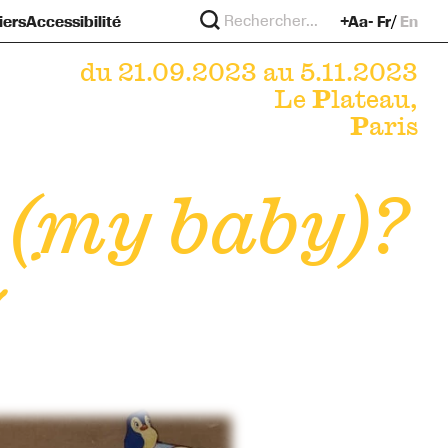
iers
Accessibilité
+Aa-
Fr
En
re
?
murs
du 21.09.2023 au 5.11.2023
Le
P
lateau,
P
aris
t (my baby)?
i