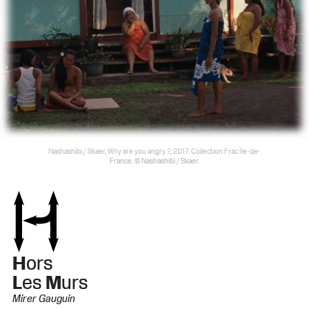
Nashashibi / Skaer, Why are you angry ?, 2017. Collection Frac Île-de-
France. © Nashashibi / Skaer.
H
ors
L
es
M
urs
Mirer Gauguin