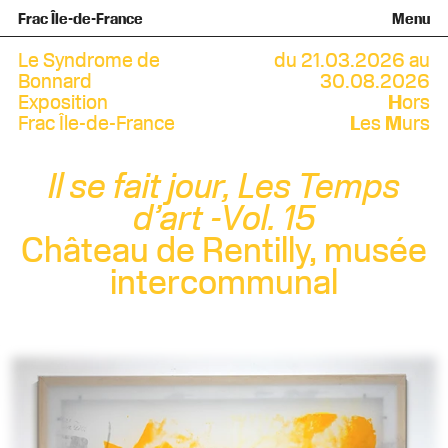
Équipe et gouvernance
Collection
Nouvelles acquisitions
Frac Île-de-France
Menu
Qu’est-ce qu’un Frac ?
Prêts d’œuvres
Informations pratiques
Venir au Frac
Familles et enfants
Diffusion hors les murs
Contact
Visites et ateliers
Ados et adultes
Le Syndrome de
du 21.03.2026 au
Groupes
Accessibilité
Bonnard
30.08.2026
Exposition
H
ors
Espaces de pratique libre
Frac Île-de-France
L
es
M
urs
+Aa-
Fr
En
Il se fait jour, Les Temps
d’art -Vol. 15
Château de Rentilly, musée
intercommunal