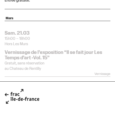
Mars
Sam. 21.03
15h00 – 18h00
Hors Les Murs
Vernissage de l’exposition “Il se fait jour Les
Temps d’art -Vol. 15”
Gratuit, sans réservation
au Chateau de Rentilly
Vernissage