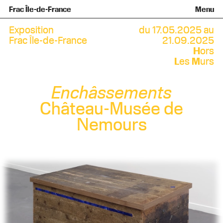
Équipe et gouvernance
Collection
Nouvelles acquisitions
Frac Île-de-France
Menu
Qu’est-ce qu’un Frac ?
Prêts d’œuvres
Informations pratiques
Venir au Frac
Familles et enfants
Diffusion hors les murs
Contact
Visites et ateliers
Ados et adultes
Exposition
du 17.05.2025 au
Groupes
Accessibilité
Frac Île-de-France
21.09.2025
H
ors
Espaces de pratique libre
L
es
M
urs
+Aa-
Fr
En
Enchâssements
Château-Musée de
Nemours