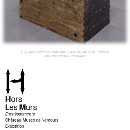
Lucy Skaer, Eccentric Box #1, 2016, Collection Frac Île-de-France ©
Lucy Skaer. Photo Aurélien Mole
H
ors
L
es
M
urs
Enchâssements
Château-Musée de Nemours
Exposition