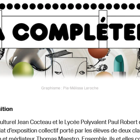
Graphisme : Pia-Mélissa Laroche
ition
ulturel Jean Cocteau et le Lycée Polyvalent Paul Robert 
t d’exposition collectif porté par les élèves de deux c
n et médiateur Thomas Maestro. Ensemble, ils et elles c