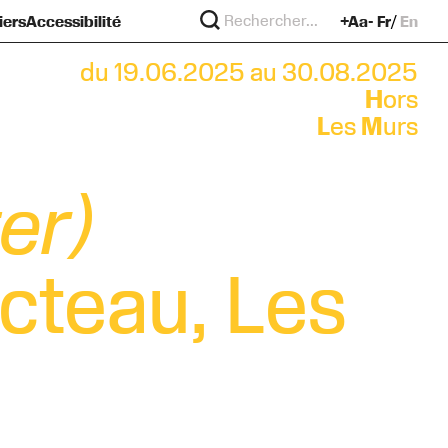
iers
Accessibilité
+Aa-
Fr
En
re
?
murs
du 19.06.2025 au 30.08.2025
H
ors
L
es
M
urs
er)
octeau, Les