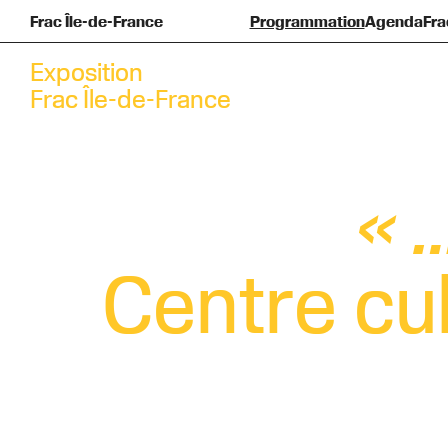
Frac Île-de-France
Programmation
Agenda
Fra
Pré
F
Exposition
Frac Île-de-France
« 
Centre cul