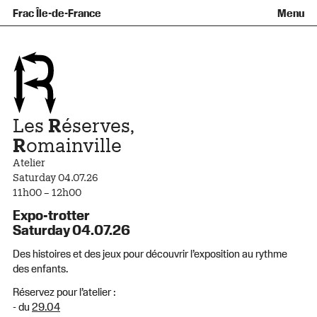
Équipe et gouvernance
Collection
Nouvelles acquisitions
Frac Île-de-France
Menu
Qu’est-ce qu’un Frac ?
Prêts d’œuvres
Informations pratiques
Venir au Frac
Familles et enfants
Diffusion hors les murs
Contact
Visites et ateliers
Ados et adultes
Groupes
Accessibilité
Espaces de pratique libre
+Aa-
Fr
En
Les
R
éserves,
R
omainville
Atelier
Saturday 04.07.26
11h00 – 12h00
Expo-trotter
Saturday 04.07.26
Des histoires et des jeux pour découvrir l’exposition au rythme
des enfants.
Réservez pour l’atelier :
- du
29.04