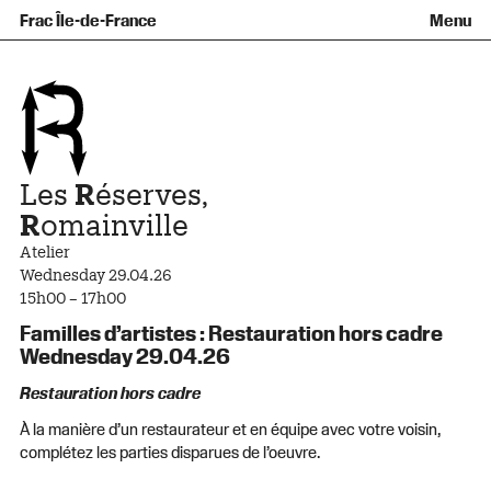
Équipe et gouvernance
Collection
Nouvelles acquisitions
Frac Île-de-France
Menu
Qu’est-ce qu’un Frac ?
Prêts d’œuvres
Informations pratiques
Venir au Frac
Familles et enfants
Diffusion hors les murs
Contact
Visites et ateliers
Ados et adultes
Groupes
Accessibilité
Espaces de pratique libre
+Aa-
Fr
En
Les
R
éserves,
R
omainville
Atelier
Wednesday 29.04.26
15h00 – 17h00
Familles d’artistes : Restauration hors cadre
Wednesday 29.04.26
Restauration hors cadre
À la manière d’un restaurateur et en équipe avec votre voisin,
complétez les parties disparues de l’oeuvre.