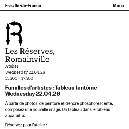
Équipe et gouvernance
Collection
Nouvelles acquisitions
Frac Île-de-France
Menu
Qu’est-ce qu’un Frac ?
Prêts d’œuvres
Informations pratiques
Venir au Frac
Familles et enfants
Diffusion hors les murs
Contact
Visites et ateliers
Ados et adultes
Groupes
Accessibilité
Espaces de pratique libre
+Aa-
Fr
En
Les
R
éserves,
R
omainville
Atelier
Wednesday 22.04.26
15h00 – 17h00
Familles d’artistes : Tableau fantôme
Wednesday 22.04.26
À partir de photos, de peinture et d’encre phosphorescente,
composez une nouvelle image. Un tableau dans le tableau
apparaîtra.
Réservez pour l’atelier :