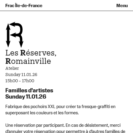
Équipe et gouvernance
Collection
Nouvelles acquisitions
Frac Île-de-France
Menu
Qu’est-ce qu’un Frac ?
Prêts d’œuvres
Informations pratiques
Venir au Frac
Familles et enfants
Diffusion hors les murs
Contact
Visites et ateliers
Ados et adultes
Groupes
Accessibilité
Espaces de pratique libre
+Aa-
Fr
En
Les
R
éserves,
R
omainville
Atelier
Sunday 11.01.26
15h00 – 17h00
Familles d’artistes
Sunday 11.01.26
Fabrique des pochoirs XXL pour créer ta fresque-graffiti en
superposant les couleurs et les formes.
Une réservation par participant. En cas de désistement, merci
d’annuler votre réservation pour permettre à d’autres familles de