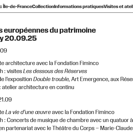
c Île-de-France
Collection
Informations pratiques
Visites et atel
sentation
amilles et enfants
Présentation
Toute la programmation
Nouvelles acquisitions
Histoire
Ados et adultes
Équipe et gouvernance
Venir au Frac
Le Plateau
Prêts d’œuvres
Groupes
Contact
Les Réserves
Espaces de pratique lib
Qu’est-ce qu’un Frac 
Diffusion hors les 
Hors les murs
s européennes du patrimoine
y 20.09.25
.09
ite architecture avec la Fondation Fiminco
h : visites
Les dessous des Réserves
 de l’exposition
Double trouble,
Art Emergence, aux Rése
 atelier architecture en continu
21.09
ite
La vie d’une œuvre
avec la Fondation Fiminco
h : Concerts de musique de chambre avec un quatuor à c
n partenariat avec le Théâtre du Corps – Marie-Claude P