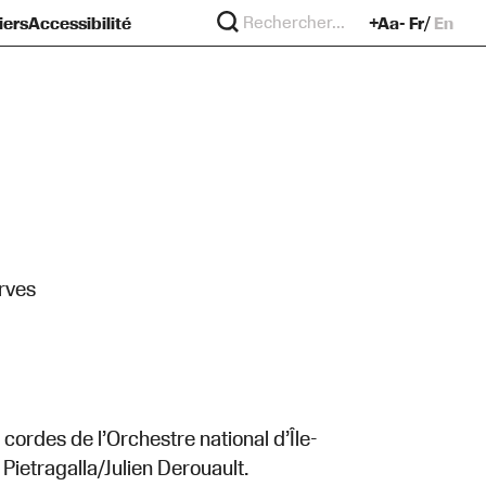
iers
Accessibilité
+Aa-
Fr
En
re
?
murs
rves
ordes de l’Orchestre national d’Île-
ietragalla/Julien Derouault.