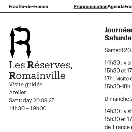
Frac Île-de-France
Programmation
Agenda
Fra
Pré
F
Journée
Saturda
Samedi 20
Les
R
éserves,
14h30 : vis
15h30 et 17
R
omainville
17h : visite
Visite guidée
15h30-18h :
Atelier
Dimanche 
Saturday 20.09.25
14h30 – 19h00
14h30 : vis
15h30 et 17
de-France e