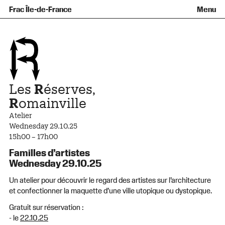
Équipe et gouvernance
Collection
Nouvelles acquisitions
Frac Île-de-France
Menu
Qu’est-ce qu’un Frac ?
Prêts d’œuvres
Informations pratiques
Venir au Frac
Familles et enfants
Diffusion hors les murs
Contact
Visites et ateliers
Ados et adultes
Groupes
Accessibilité
Espaces de pratique libre
+Aa-
Fr
En
Les
R
éserves,
R
omainville
Atelier
Wednesday 29.10.25
15h00 – 17h00
Familles d’artistes
Wednesday 29.10.25
Un atelier pour découvrir le regard des artistes sur l’architecture
et confectionner la maquette d’une ville utopique ou dystopique.
Gratuit sur réservation :
- le
22.10.25