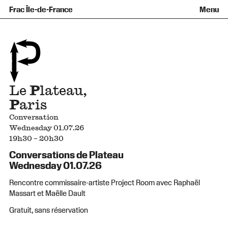
Équipe et gouvernance
Collection
Nouvelles acquisitions
Frac Île-de-France
Menu
Qu’est-ce qu’un Frac ?
Prêts d’œuvres
Informations pratiques
Venir au Frac
Familles et enfants
Diffusion hors les murs
Contact
Visites et ateliers
Ados et adultes
Groupes
Accessibilité
Espaces de pratique libre
+Aa-
Fr
En
Le
P
lateau,
P
aris
Conversation
Wednesday 01.07.26
19h30 – 20h30
Conversations de Plateau
Wednesday 01.07.26
Rencontre commissaire-artiste Project Room avec Raphaël
Massart et Maëlle Dault
Gratuit, sans réservation