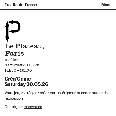
Équipe et gouvernance
Collection
Nouvelles acquisitions
Frac Île-de-France
Menu
Qu’est-ce qu’un Frac ?
Prêts d’œuvres
Informations pratiques
Venir au Frac
Familles et enfants
Diffusion hors les murs
Contact
Visites et ateliers
Ados et adultes
Groupes
Accessibilité
Espaces de pratique libre
+Aa-
Fr
En
Le
P
lateau,
P
aris
Atelier
Saturday 30.05.26
14h30 – 16h00
Créa’Game
Saturday 30.05.26
Votre jeu, vos règles : créez cartes, énigmes et codes autour de
l’exposition !
Gratuit, sur
réservation