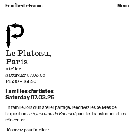
Équipe et gouvernance
Collection
Nouvelles acquisitions
Frac Île-de-France
Menu
Qu’est-ce qu’un Frac ?
Prêts d’œuvres
Informations pratiques
Venir au Frac
Familles et enfants
Diffusion hors les murs
Contact
Visites et ateliers
Ados et adultes
Groupes
Accessibilité
Espaces de pratique libre
+Aa-
Fr
En
Le
P
lateau,
P
aris
Atelier
Saturday 07.03.26
14h30 – 16h30
Familles d’artistes
Saturday 07.03.26
En famille, lors d’un atelier partagé, réécrivez les œuvres de
l’exposition
Le Syndrome de Bonnard
pour les transformer et les
réinventer.
Réservez pour l’atelier :