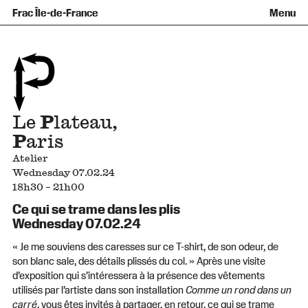
Équipe et gouvernance
Collection
Nouvelles acquisitions
Frac Île-de-France
Menu
Qu’est-ce qu’un Frac ?
Prêts d’œuvres
Informations pratiques
Venir au Frac
Familles et enfants
Diffusion hors les murs
Contact
Visites et ateliers
Ados et adultes
Groupes
Accessibilité
Espaces de pratique libre
+Aa-
Fr
En
Le
P
lateau,
P
aris
Atelier
Wednesday 07.02.24
18h30 – 21h00
Ce qui se trame dans les plis
Wednesday 07.02.24
« Je me souviens des caresses sur ce T-shirt, de son odeur, de
son blanc sale, des détails plissés du col. » Après une visite
d’exposition qui s’intéressera à la présence des vêtements
utilisés par l’artiste dans son installation
Comme un rond dans un
carré
, vous êtes invités à partager, en retour, ce qui se trame