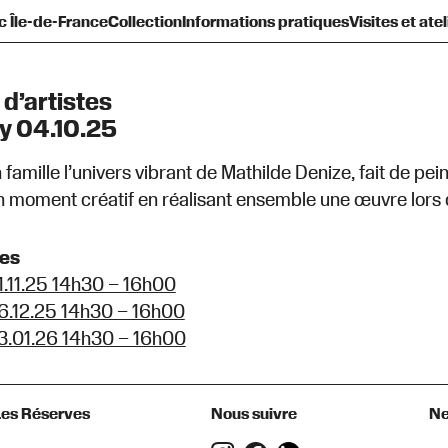
c Île-de-France
Collection
Informations pratiques
Visites et atel
sentation
amilles et enfants
Présentation
Toute la programmation
Nouvelles acquisitions
Histoire
Ados et adultes
Équipe et gouvernance
Venir au Frac
Le Plateau
Prêts d’œuvres
Groupes
Contact
Les Réserves
Espaces de pratique lib
Qu’est-ce qu’un Frac 
Diffusion hors les 
Hors les murs
 d’artistes
y 04.10.25
famille l’univers vibrant de Mathilde Denize, fait de pei
 moment créatif en réalisant ensemble une œuvre lors d’u
tes
1.11.25 14h30 – 16h00
6.12.25 14h30 – 16h00
3.01.26 14h30 – 16h00
Les Réserves
Nous suivre
Ne