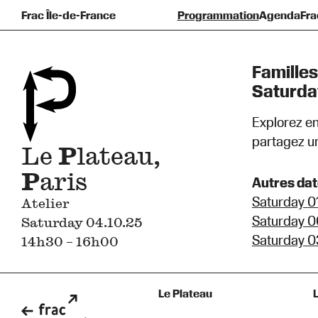
Frac Île-de-France
Programmation
Agenda
Fra
Pré
F
Familles
Saturda
Explorez en 
partagez un
Le
P
lateau,
P
aris
Autres da
Saturday 0
Atelier
Saturday 0
Saturday 04.10.25
Saturday 0
14h30 – 16h00
Le Plateau