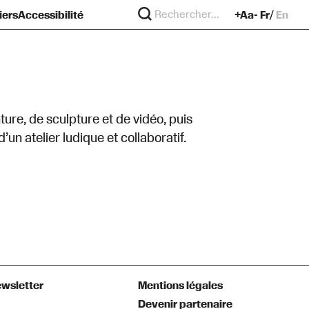
iers
Accessibilité
+Aa-
Fr
En
re
?
murs
nture, de sculpture et de vidéo, puis
n atelier ludique et collaboratif.
wsletter
Mentions légales
Devenir partenaire