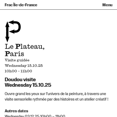
Équipe et gouvernance
Collection
Nouvelles acquisitions
Frac Île-de-France
Menu
Qu’est-ce qu’un Frac ?
Prêts d’œuvres
Informations pratiques
Venir au Frac
Familles et enfants
Diffusion hors les murs
Contact
Visites et ateliers
Ados et adultes
Groupes
Accessibilité
Espaces de pratique libre
+Aa-
Fr
En
Le
P
lateau,
P
aris
Visite guidée
Wednesday 15.10.25
10h00 – 11h00
Doudou visite
Wednesday 15.10.25
Ouvre grand les yeux sur l’univers de la peinture, à travers une
visite sensorielle rythmée par des histoires et un atelier créatif !
Autres dates
Wednesday 03.12.25 10h00 – 11h00