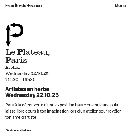
Équipe et gouvernance
Collection
Nouvelles acquisitions
Frac Île-de-France
Menu
Qu’est-ce qu’un Frac ?
Prêts d’œuvres
Informations pratiques
Venir au Frac
Familles et enfants
Diffusion hors les murs
Contact
Visites et ateliers
Ados et adultes
Groupes
Accessibilité
Espaces de pratique libre
+Aa-
Fr
En
Le
P
lateau,
P
aris
Atelier
Wednesday 22.10.25
14h30 – 16h30
Artistes en herbe
Wednesday 22.10.25
Pars à la découverte d’une exposition haute en couleurs, puis
laisse libre cours à ton imagination lors d’un atelier pour révéler
ton âme d’artiste
Autres dates