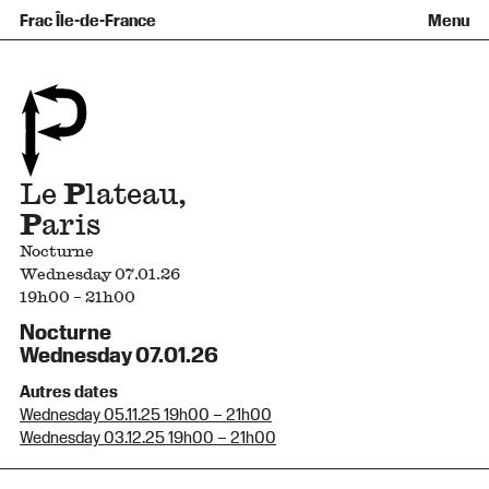
Équipe et gouvernance
Collection
Nouvelles acquisitions
Frac Île-de-France
Menu
Qu’est-ce qu’un Frac ?
Prêts d’œuvres
Informations pratiques
Venir au Frac
Familles et enfants
Diffusion hors les murs
Contact
Visites et ateliers
Ados et adultes
Groupes
Accessibilité
Espaces de pratique libre
+Aa-
Fr
En
Le
P
lateau,
P
aris
Nocturne
Wednesday 07.01.26
19h00 – 21h00
Nocturne
Wednesday 07.01.26
Autres dates
Wednesday 05.11.25 19h00 – 21h00
Wednesday 03.12.25 19h00 – 21h00